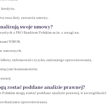
y kredytu.
dytu oraz daty zawarcia umowy.
analizują swoje umowy?
wartych z PKO Bankiem Polskim m.in. z uwagi na:
anami WIBOR,
sów umownych,
widłowy informował o ryzyku zmiennego oprocentowania,
roniącymi konsumentów.
rawnej.
ą zostać poddane analizie prawnej?
Polskim mogą zostać poddane analizie prawnej, w szczególności 
 mechanizmu oprocentowania,