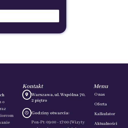
Kontakt
Menu
Warszawa, ul. Wspólna 70,
O nas
ch
2 piętro
h o
Oferta
raz
Godziny otwarcia:
Kalkulator
biorcom
Pon-Pt: 09:00 - 17:00 (Wizyty
wanie
Aktualności