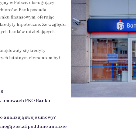
yjny w Polsce, obsługujący
ębiorców. Bank posiada
rynku finansowym, oferując
kredyty hipoteczne. Ze względu
wnych banków udzielających
znajdowały się kredyty
rych istotnym elementem był
OR
y w umowach PKO Banku
o analizują swoje umowy?
mogą zostać poddane analizie