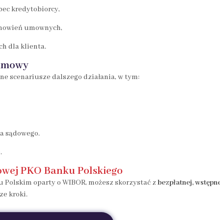
bec kredytobiorcy,
tanowień umownych,
h dla klienta.
 umowy
ne scenariusze dalszego działania, w tym:
ia sądowego.
.
owej PKO Banku Polskiego
u Polskim oparty o WIBOR, możesz skorzystać z
bezpłatnej, wstępn
e kroki.