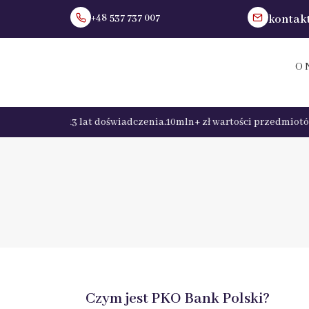
+48 537 737 007
kontak
O 
nansowymi.
13 lat doświadczenia.
10mln+ zł wartości przedmiotów 
Czym jest PKO Bank Polski?