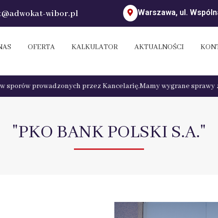
Warszawa, ul. Wspólna
t@adwokat-wibor.pl
NAS
OFERTA
KALKULATOR
AKTUALNOŚCI
KON
sporów prowadzonych przez Kancelarię.
Mamy wygrane sprawy z Ban
"PKO BANK POLSKI S.A."