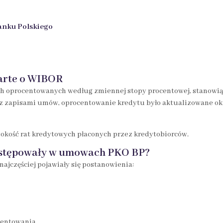
anku Polskiego
arte o WIBOR
ch oprocentowanych według zmiennej stopy procentowej, stanowi
 z zapisami umów, oprocentowanie kredytu było aktualizowane ok
kość rat kredytowych płaconych przez kredytobiorców.
ystępowały w umowach PKO BP?
jczęściej pojawiały się postanowienia:
centowania,