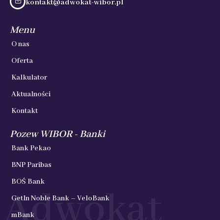
kontakt@adwokat-wibor.pl
Menu
O nas
Oferta
Kalkulator
Aktualności
Kontakt
Pozew WIBOR - Banki
Bank Pekao
BNP Paribas
BOŚ Bank
Adwokat
GetIn Noble Bank – VeloBank
mBank