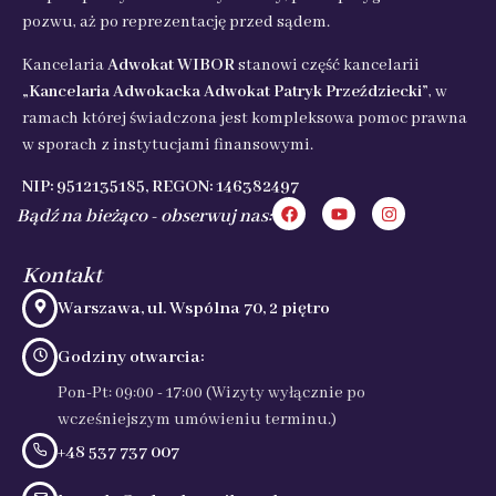
pozwu, aż po reprezentację przed sądem.
Kancelaria
Adwokat WIBOR
stanowi część kancelarii
„Kancelaria Adwokacka Adwokat Patryk Przeździecki”
, w
ramach której świadczona jest kompleksowa pomoc prawna
w sporach z instytucjami finansowymi.
NIP: 9512135185, REGON: 146382497
Bądź na bieżąco - obserwuj nas:
Kontakt
Warszawa, ul. Wspólna 70, 2 piętro
Godziny otwarcia:
Pon-Pt: 09:00 - 17:00 (Wizyty wyłącznie po
wcześniejszym umówieniu terminu.)
+48 537 737 007