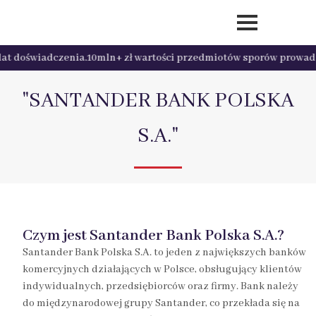
at doświadczenia.
10mln+ zł wartości przedmiotów sporów prowadzo
"SANTANDER BANK POLSKA
S.A."
Czym jest Santander Bank Polska S.A.?
Santander Bank Polska S.A. to jeden z największych banków
komercyjnych działających w Polsce, obsługujący klientów
indywidualnych, przedsiębiorców oraz firmy. Bank należy
do międzynarodowej grupy Santander, co przekłada się na