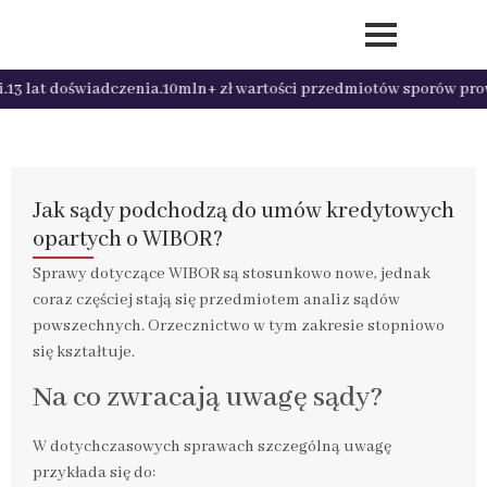
13 lat doświadczenia.
10mln+ zł wartości przedmiotów sporów prow
Jak sądy podchodzą do umów kredytowych
opartych o WIBOR?
Sprawy dotyczące WIBOR są stosunkowo nowe, jednak
coraz częściej stają się przedmiotem analiz sądów
powszechnych. Orzecznictwo w tym zakresie stopniowo
się kształtuje.
Na co zwracają uwagę sądy?
W dotychczasowych sprawach szczególną uwagę
przykłada się do: