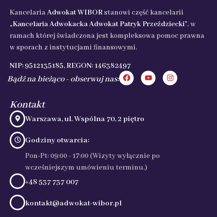
Kancelaria
Adwokat WIBOR
stanowi część kancelarii
„Kancelaria Adwokacka Adwokat Patryk Przeździecki”
, w
ramach której świadczona jest kompleksowa pomoc prawna
w sporach z instytucjami finansowymi.
NIP: 9512135185, REGON: 146382497
Bądź na bieżąco - obserwuj nas:
Kontakt
Warszawa, ul. Wspólna 70, 2 piętro
Godziny otwarcia:
Pon-Pt: 09:00 - 17:00 (Wizyty wyłącznie po
wcześniejszym umówieniu terminu.)
+48 537 737 007
kontakt@adwokat-wibor.pl